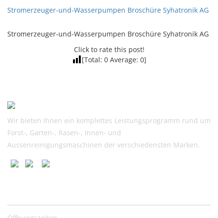
Stromerzeuger-und-Wasserpumpen Broschüre Syhatronik AG
Stromerzeuger-und-Wasserpumpen Broschüre Syhatronik AG
Click to rate this post!
[Total:
0
Average:
0
]
Wir bieten Ihnen ein komplettes Leistungsprogramm rund um
Forst-, Garten-, Rasen-, Innen- und
Aussenreinigungsmaschinen der verschiedensten Marken.
Nützliche Links
Öffnungszeiten