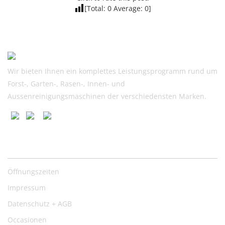
[Total:
0
Average:
0
]
Wir bieten Ihnen ein komplettes Leistungsprogramm rund um
Forst-, Garten-, Rasen-, Innen- und
Aussenreinigungsmaschinen der verschiedensten Marken.
Nützliche Links
Öffnungszeiten
Impressum
Datenschutz + AGB
Occasionen