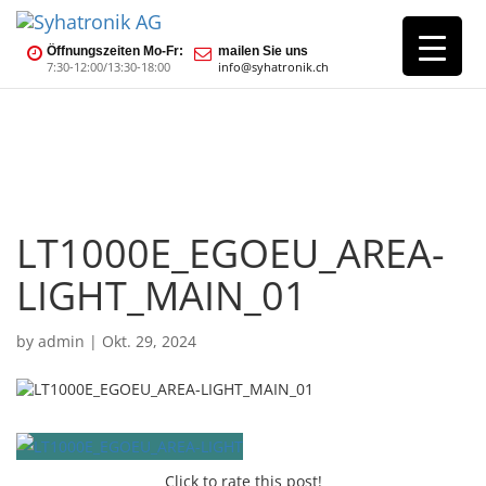
Öffnungszeiten Mo-Fr:
mailen Sie uns
7:30-12:00/13:30-18:00
info@syhatronik.ch
LT1000E_EGOEU_AREA-
LIGHT_MAIN_01
by
admin
|
Okt. 29, 2024
Click to rate this post!