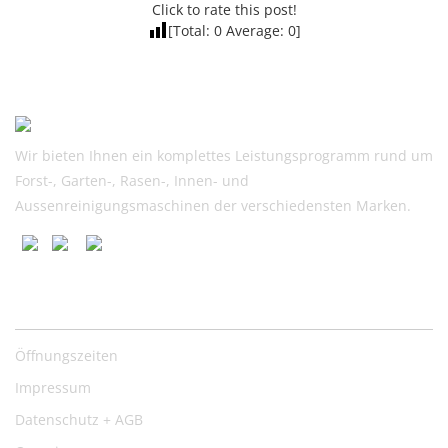
Click to rate this post!
[Total:
0
Average:
0
]
Wir bieten Ihnen ein komplettes Leistungsprogramm rund um
Forst-, Garten-, Rasen-, Innen- und
Aussenreinigungsmaschinen der verschiedensten Marken.
Nützliche Links
Öffnungszeiten
Impressum
Datenschutz + AGB