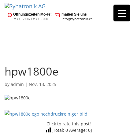
Öffnungszeiten Mo-Fr:
mailen Sie uns
7:30-12:00/13:30-18:00
info@syhatronik.ch
hpw1800e
by
admin
|
Nov. 13, 2025
Click to rate this post!
[Total:
0
Average:
0
]