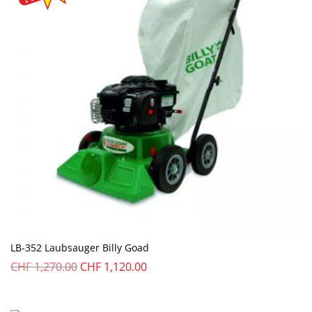
LB-352 Laubsauger Billy Goad
Ursprünglicher
Aktueller
CHF
1,270.00
CHF
1,120.00
Preis
Preis
war:
ist: