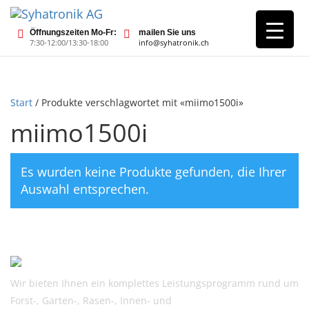
Öffnungszeiten Mo-Fr:
mailen Sie uns
7:30-12:00/13:30-18:00
info@syhatronik.ch
Start
/ Produkte verschlagwortet mit «miimo1500i»
miimo1500i
Es wurden keine Produkte gefunden, die Ihrer
Auswahl entsprechen.
Wir bieten Ihnen ein komplettes Leistungsprogramm rund um
Forst-, Garten-, Rasen-, Innen- und