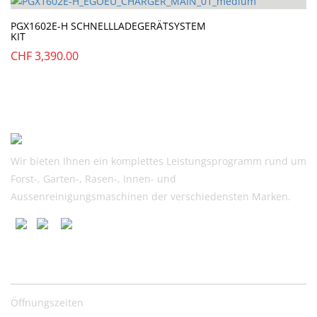
PGX1602E-H SCHNELLLADEGERÄTSYSTEM
KIT
CHF
3,390.00
Wir bieten Ihnen ein komplettes Leistungsprogramm rund um
Forst-, Garten-, Rasen-, Innen- und
Aussenreinigungsmaschinen der verschiedensten Marken.
Nützliche Links
Öffnungszeiten