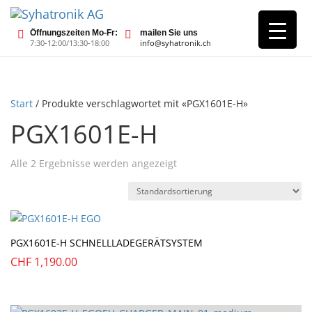
Öffnungszeiten Mo-Fr:
mailen Sie uns
7:30-12:00/13:30-18:00
info@syhatronik.ch
Start
/ Produkte verschlagwortet mit «PGX1601E-H»
PGX1601E-H
Alle 2 Ergebnisse werden angezeigt
PGX1601E-H SCHNELLLADEGERÄTSYSTEM
CHF
1,190.00