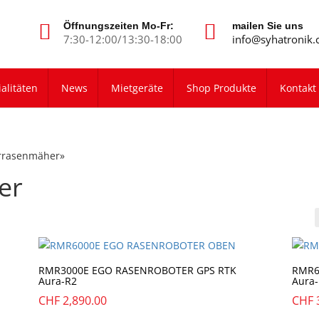
Öffnungszeiten Mo-Fr:
mailen Sie uns
7:30-12:00/13:30-18:00
info@syhatronik.
alitäten
News
Mietgeräte
Shop Produkte
Kontakt
errasenmäher»
er
RMR3000E EGO RASENROBOTER GPS RTK
RMR6
Aura-R2
Aura
CHF
2,890.00
CHF