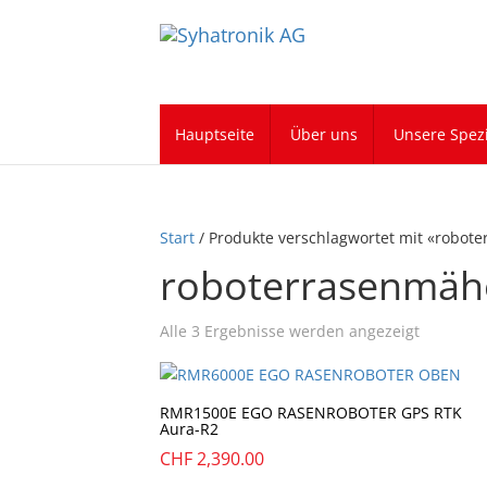
Hauptseite
Über uns
Unsere Spezi
Start
/ Produkte verschlagwortet mit «robot
roboterrasenmäh
Alle 3 Ergebnisse werden angezeigt
RMR1500E EGO RASENROBOTER GPS RTK
Aura-R2
CHF
2,390.00