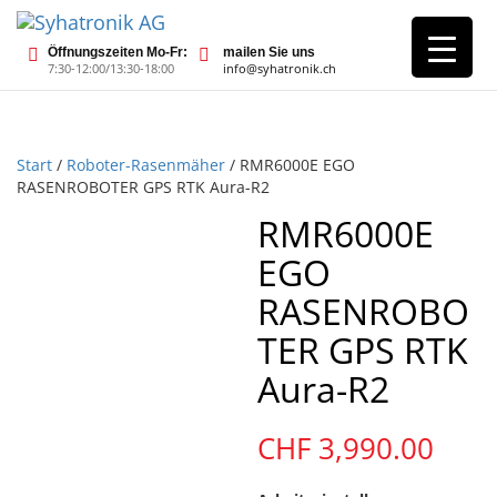
Öffnungszeiten Mo-Fr:
mailen Sie uns
7:30-12:00/13:30-18:00
info@syhatronik.ch
Start
/
Roboter-Rasenmäher
/ RMR6000E EGO
RASENROBOTER GPS RTK Aura-R2
RMR6000E
EGO
RASENROBO
TER GPS RTK
Aura-R2
CHF
3,990.00