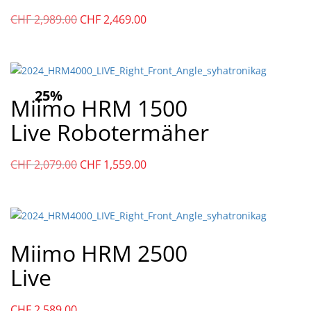
Ursprünglicher
Aktueller
CHF
2,989.00
CHF
2,469.00
Preis
Preis
war:
ist:
CHF
CHF
2,989.00
2,469.00.
25%
Miimo HRM 1500
Live Robotermäher
Ursprünglicher
Aktueller
CHF
2,079.00
CHF
1,559.00
Preis
Preis
war:
ist:
CHF
CHF
2,079.00
1,559.00.
Miimo HRM 2500
Live
CHF
2,589.00