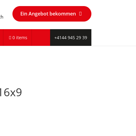
Ein Angebot bekommen
ch
0 items
+4144 945 29 39
16x9