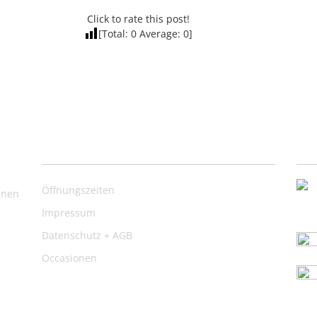
Click to rate this post!
[Total:
0
Average:
0
]
Nützliche Links
Ko
,
Öffnungszeiten
inen
Impressum
Datenschutz + AGB
Occasionen