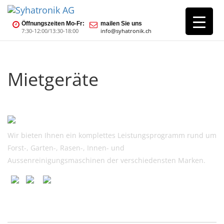
Öffnungszeiten Mo-Fr:
mailen Sie uns
7:30-12:00/13:30-18:00
info@syhatronik.ch
Mietgeräte
Wir bieten Ihnen ein komplettes Leistungsprogramm rund um
Forst-, Garten-, Rasen-, Innen- und
Aussenreinigungsmaschinen der verschiedensten Marken.
Nützliche Links