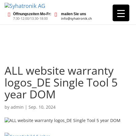
Öffnungszeiten Mo-Fr:
mailen Sie uns
7:30-12:00/13:30-18:00
info@syhatronik.ch
ALL website warranty
logos_DE Single Tool 5
year DOM
by
admin
|
Sep. 10, 2024