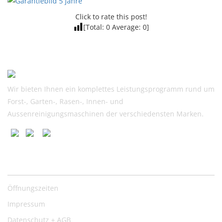
Click to rate this post!
[Total:
0
Average:
0
]
Wir bieten Ihnen ein komplettes Leistungsprogramm rund um
Forst-, Garten-, Rasen-, Innen- und
Aussenreinigungsmaschinen der verschiedensten Marken.
Nützliche Links
Öffnungszeiten
Impressum
Datenschutz + AGB