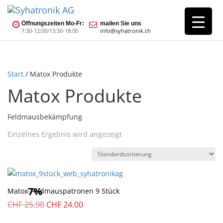
Öffnungszeiten Mo-Fr:
mailen Sie uns
7:30-12:00/13:30-18:00
info@syhatronik.ch
Start
/ Matox Produkte
Matox Produkte
Feldmausbekämpfung
Einzelnes Ergebnis wird angezeigt
7%
Matox-Feldmauspatronen 9 Stück
Ursprünglicher
Aktueller
CHF
25.90
CHF
24.00
Preis
Preis