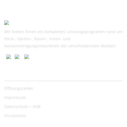
war:
ist:
CHF
CHF
25.90
24.00.
Wir bieten Ihnen ein komplettes Leistungsprogramm rund um
Forst-, Garten-, Rasen-, Innen- und
Aussenreinigungsmaschinen der verschiedensten Marken.
Nützliche Links
Öffnungszeiten
Impressum
Datenschutz + AGB
Occasionen