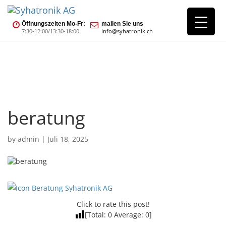
Öffnungszeiten Mo-Fr:
mailen Sie uns
7:30-12:00/13:30-18:00
info@syhatronik.ch
beratung
by
admin
|
Juli 18, 2025
Click to rate this post!
[Total:
0
Average:
0
]