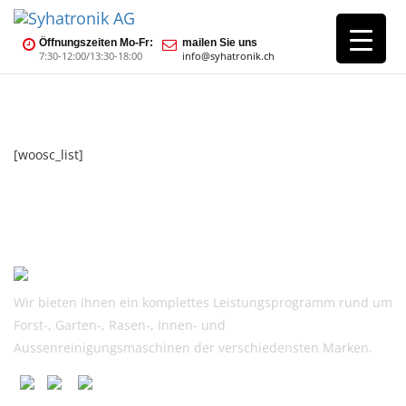
Öffnungszeiten Mo-Fr:
mailen Sie uns
7:30-12:00/13:30-18:00
info@syhatronik.ch
[woosc_list]
Wir bieten Ihnen ein komplettes Leistungsprogramm rund um
Forst-, Garten-, Rasen-, Innen- und
Aussenreinigungsmaschinen der verschiedensten Marken.