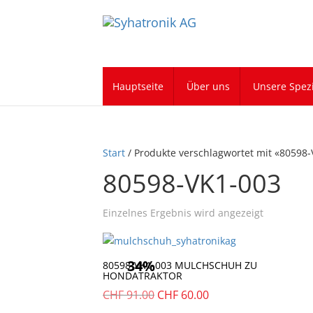
Hauptseite
Über uns
Unsere Spezi
Start
/ Produkte verschlagwortet mit «80598
80598-VK1-003
Einzelnes Ergebnis wird angezeigt
34%
80598-VK1-003 MULCHSCHUH ZU
HONDATRAKTOR
Ursprünglicher
Aktueller
CHF
91.00
CHF
60.00
Preis
Preis