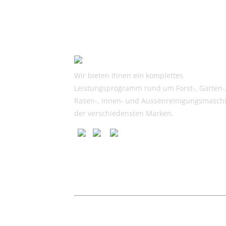
war:
ist:
CHF
CHF
91.00
60.00.
Wir bieten Ihnen ein komplettes
Leistungsprogramm rund um Forst-, Garten-
Rasen-, Innen- und Aussenreinigungsmasch
der verschiedensten Marken.