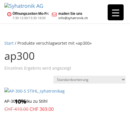
Öffnungszeiten Mo-Fr:
mailen Sie uns
7:30-12:00/13:30-18:00
info@syhatronik.ch
Start
/ Produkte verschlagwortet mit «ap300»
ap300
Einzelnes Ergebnis wird angezeigt
10%
AP-300-S Akku zu Stihl
Ursprünglicher
Aktueller
CHF
410.00
CHF
369.00
Preis
Preis
war:
ist:
CHF
CHF