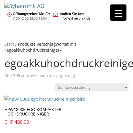
Öffnungszeiten Mo-Fr:
mailen Sie uns
7:30-12:00/13:30-18:00
info@syhatronik.ch
Start
/ Produkte verschlagwortet mit
«egoakkuhochdruckreiniger»
egoakkuhochdruckreinige
Alle 3 Ergebnisse werden angezeigt
HPW1800E EGO KOMPAKTER
HOCHDRUCKREINIGER
CHF
480.00