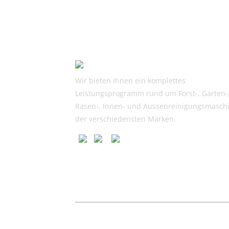
Preis
Preis
war:
ist:
CHF
CHF
6,168.00
5,675.00.
Wir bieten Ihnen ein komplettes
Leistungsprogramm rund um Forst-, Garten-
Rasen-, Innen- und Aussenreinigungsmasch
der verschiedensten Marken.