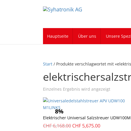
Hauptseite
Über uns
Unsere Spezi
Start
/ Produkte verschlagwortet mit «elektri
elektrischersalzst
Einzelnes Ergebnis wird angezeigt
8%
Elektrischer Universal Salzstreuer UDW100M
Ursprünglicher
Aktueller
CHF
6,168.00
CHF
5,675.00