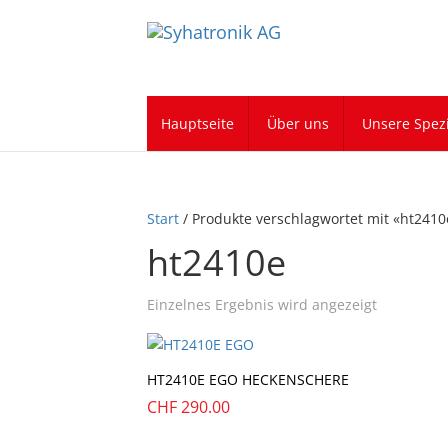
Hauptseite
Über uns
Unsere Spezi
Start
/ Produkte verschlagwortet mit «ht2410
ht2410e
Einzelnes Ergebnis wird angezeigt
HT2410E EGO HECKENSCHERE
CHF
290.00