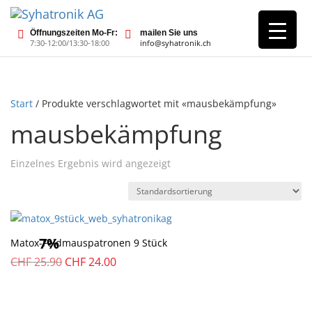
Öffnungszeiten Mo-Fr:
mailen Sie uns
7:30-12:00/13:30-18:00
info@syhatronik.ch
Start
/ Produkte verschlagwortet mit «mausbekämpfung»
mausbekämpfung
Einzelnes Ergebnis wird angezeigt
7%
Matox-Feldmauspatronen 9 Stück
Ursprünglicher
Aktueller
CHF
25.90
CHF
24.00
Preis
Preis
war:
ist:
CHF
CHF