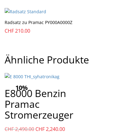
Radsatz zu Pramac PY000A0000Z
CHF
210.00
Ähnliche Produkte
10%
E8000 Benzin
Pramac
Stromerzeuger
Ursprünglicher
Aktueller
CHF
2,490.00
CHF
2,240.00
Preis
Preis