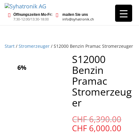
Öffnungszeiten Mo-Fr:
mailen Sie uns
7:30-12:00/13:30-18:00
info@syhatronik.ch
Start
/
Stromerzeuger
/ S12000 Benzin Pramac Stromerzeuger
S12000
6%
Benzin
Pramac
Stromerzeug
er
Urs
CHF
6,390.00
Pre
Aktu
CHF
6,000.00
war
Prei