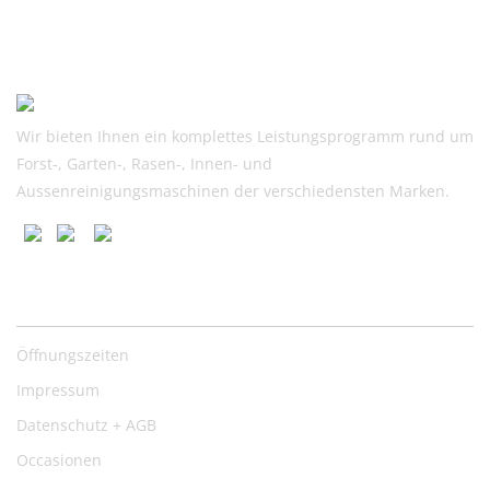
war:
ist:
CHF
CHF
729.00
685.00.
Wir bieten Ihnen ein komplettes Leistungsprogramm rund um
Forst-, Garten-, Rasen-, Innen- und
Aussenreinigungsmaschinen der verschiedensten Marken.
Nützliche Links
Öffnungszeiten
Impressum
Datenschutz + AGB
Occasionen