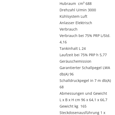
Hubraum cm³ 688
Drehzahl U/min 3000
Kühlsystem Luft
Anlasser Elektrisch
Verbrauch
Verbrauch bei 75% PRP L/Std.
4,16
Tankinhalt L 24
Laufzeit bei 75% PRP h 5,77
Geräuschemission
Garantierter Schallpegel LWA
db(A) 96
Schalldruckpegel in 7 m db(A)
68
Abmessungen und Gewicht
L x B x H cm 96 x 64,1 x 66,7
Gewicht kg 165
Steckdosenausführung 1 x