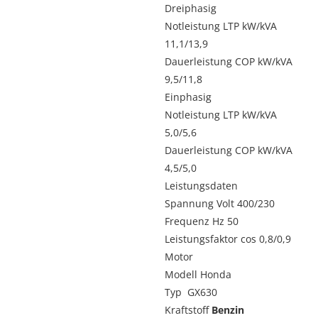
CH
ist:
Dreiphasig
6,3
CHF
Notleistung LTP kW/kVA
6,00
11,1/13,9
Dauerleistung COP kW/kVA
9,5/11,8
Einphasig
Notleistung LTP kW/kVA
5,0/5,6
Dauerleistung COP kW/kVA
4,5/5,0
Leistungsdaten
Spannung Volt 400/230
Frequenz Hz 50
Leistungsfaktor cos 0,8/0,9
Motor
Modell Honda
Typ GX630
Kraftstoff
Benzin