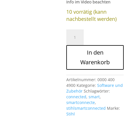
Info im Video beachten
10 vorrätig (kann
nachbestellt werden)
Stihl
Smart
Connected
Menge
In den
Warenkorb
Artikelnummer:
0000 400
4900
Kategorie:
Software und
Zubehör
Schlagwörter:
connected
,
smart
,
smartconnecte
,
stihlsmartconnected
Marke:
Stihl