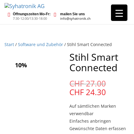
Öffnungszeiten Mo-Fr:
mailen Sie uns
7:30-12:00/13:30-18:00
info@syhatronik.ch
Start
/
Software und Zubehör
/ Stihl Smart Connected
Stihl Smart
10%
Connected
Ursprü
CHF
27.00
Preis
Aktuell
CHF
24.30
war:
Preis
CHF
ist:
Auf sämtlichen Marken
27.00
CHF
verwendbar
24.30.
Einfaches anbringen
Gewünschte Daten erfassen