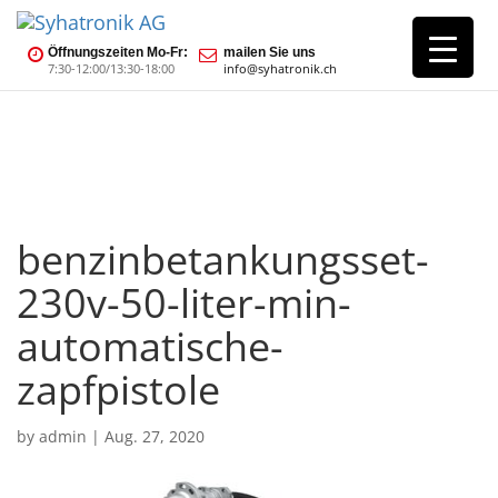
Öffnungszeiten Mo-Fr:
mailen Sie uns
7:30-12:00/13:30-18:00
info@syhatronik.ch
benzinbetankungsset-
230v-50-liter-min-
automatische-
zapfpistole
by
admin
|
Aug. 27, 2020