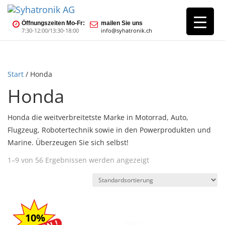
Öffnungszeiten Mo-Fr:
mailen Sie uns
7:30-12:00/13:30-18:00
info@syhatronik.ch
Start
/ Honda
Honda
Honda die weitverbreitetste Marke in Motorrad, Auto,
Flugzeug, Robotertechnik sowie in den Powerprodukten und
Marine. Überzeugen Sie sich selbst!
1–9 von 56 Ergebnissen werden angezeigt
10%