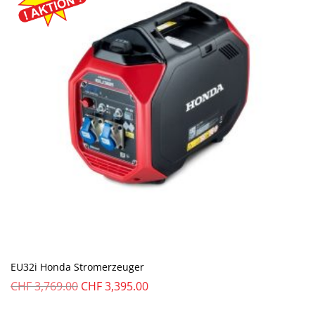
EU32i Honda Stromerzeuger
Ursprünglicher
Aktueller
CHF
3,769.00
CHF
3,395.00
Preis
Preis