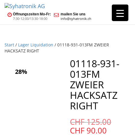
Öffnungszeiten Mo-Fr:
mailen Sie uns
7:30-12:00/13:30-18:00
info@syhatronik.ch
Start
/
Lager Liquidation
/ 01118-931-013FM ZWEIER
HACKSATZ RIGHT
01118-931-
28%
013FM
ZWEIER
HACKSATZ
RIGHT
Urspr
CHF
125.00
Preis
Aktuell
CHF
90.00