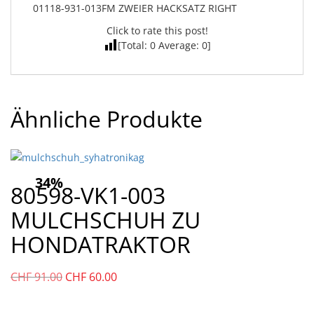
01118-931-013FM ZWEIER HACKSATZ RIGHT
Click to rate this post!
[Total:
0
Average:
0
]
Ähnliche Produkte
34%
80598-VK1-003
MULCHSCHUH ZU
HONDATRAKTOR
Ursprünglicher
Aktueller
CHF
91.00
CHF
60.00
Preis
Preis
war:
ist: