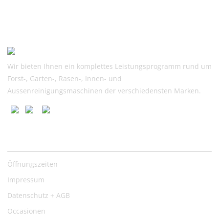
Preis
Preis
war:
ist:
CHF
CHF
499.00
460.00.
Wir bieten Ihnen ein komplettes Leistungsprogramm rund um
Forst-, Garten-, Rasen-, Innen- und
Aussenreinigungsmaschinen der verschiedensten Marken.
Nützliche Links
Öffnungszeiten
Impressum
Datenschutz + AGB
Occasionen