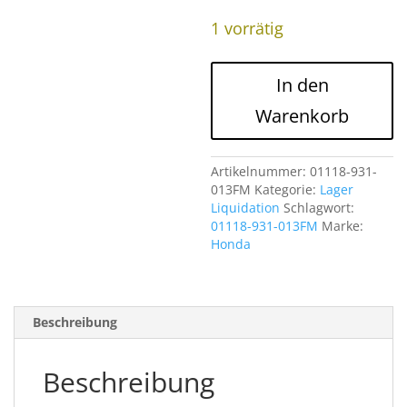
war:
Preis
CHF
ist:
1 vorrätig
125.0
CHF
90.00.
01118-
In den
931-
013FM
Warenkorb
ZWEIER
HACKSATZ
RIGHT
Artikelnummer:
01118-931-
Menge
013FM
Kategorie:
Lager
Liquidation
Schlagwort:
01118-931-013FM
Marke:
Honda
Beschreibung
Beschreibung