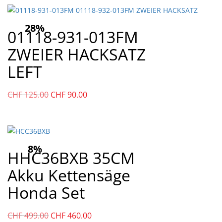
CHF
CHF
91.00
60.00.
28%
01118-931-013FM
ZWEIER HACKSATZ
LEFT
Ursprünglicher
Aktueller
CHF
125.00
CHF
90.00
Preis
Preis
war:
ist:
CHF
CHF
125.00
90.00.
8%
HHC36BXB 35CM
Akku Kettensäge
Honda Set
Ursprünglicher
Aktueller
CHF
499.00
CHF
460.00