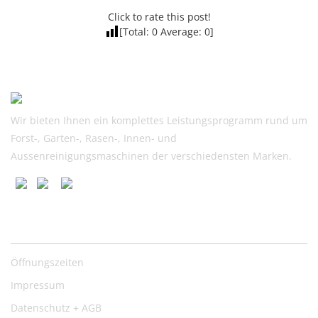
Click to rate this post!
[Total:
0
Average:
0
]
Wir bieten Ihnen ein komplettes Leistungsprogramm rund um
Forst-, Garten-, Rasen-, Innen- und
Aussenreinigungsmaschinen der verschiedensten Marken.
Nützliche Links
Öffnungszeiten
Impressum
Datenschutz + AGB