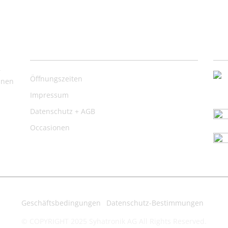
Nützliche Links
Ko
,
Öffnungszeiten
inen
Impressum
Datenschutz + AGB
Occasionen
Geschäftsbedingungen
Datenschutz-Bestimmungen
© COPYRIGHT 2025 Syhatronik AG All Rights Reserved.