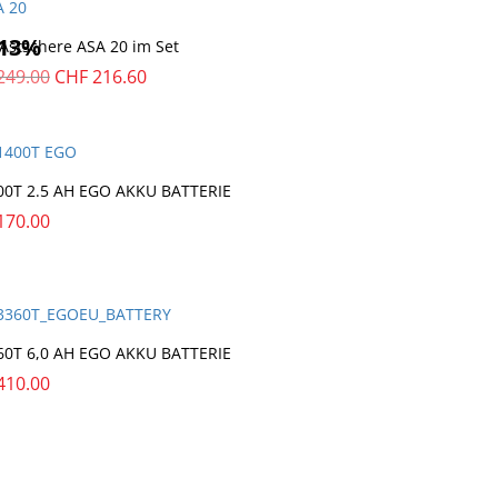
13%
Astschere ASA 20 im Set
Ursprünglicher
Aktueller
249.00
CHF
216.60
Preis
Preis
war:
ist:
CHF
CHF
249.00
216.60.
00T 2.5 AH EGO AKKU BATTERIE
170.00
60T 6,0 AH EGO AKKU BATTERIE
410.00