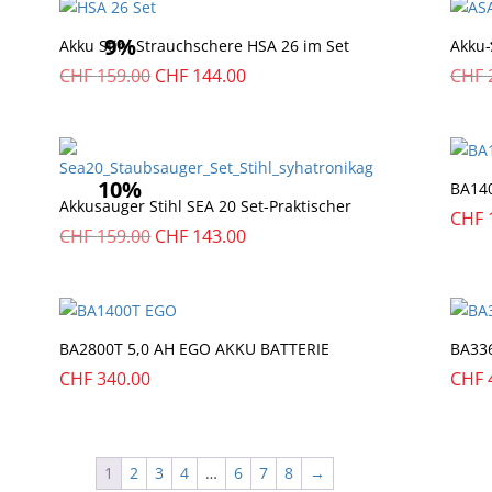
9%
Akku Stihl Strauchschere HSA 26 im Set
Akku-
Ursprünglicher
Aktueller
CHF
159.00
CHF
144.00
CHF
Preis
Preis
war:
ist:
CHF
CHF
159.00
144.00.
10%
BA14
Akkusauger Stihl SEA 20 Set-Praktischer
CHF
Ursprünglicher
Aktueller
CHF
159.00
CHF
143.00
Preis
Preis
war:
ist:
CHF
CHF
159.00
143.00.
BA2800T 5,0 AH EGO AKKU BATTERIE
BA33
CHF
340.00
CHF
1
2
3
4
…
6
7
8
→