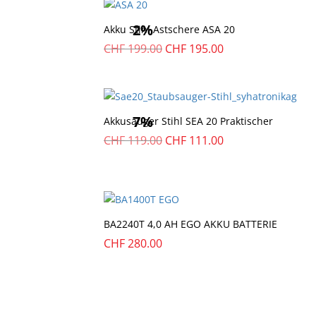
2%
Akku Stihl Astschere ASA 20
Ursprünglicher
Aktueller
CHF
199.00
CHF
195.00
Preis
Preis
war:
ist:
CHF
CHF
199.00
195.00.
7%
Akkusauger Stihl SEA 20 Praktischer
Ursprünglicher
Aktueller
CHF
119.00
CHF
111.00
Preis
Preis
war:
ist:
CHF
CHF
119.00
111.00.
BA2240T 4,0 AH EGO AKKU BATTERIE
CHF
280.00