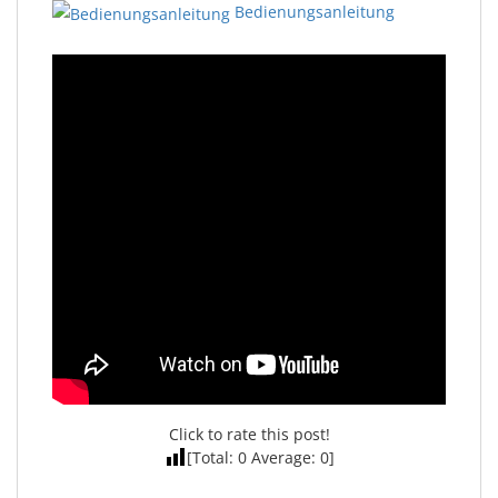
Bedienungsanleitung
Click to rate this post!
[Total:
0
Average:
0
]