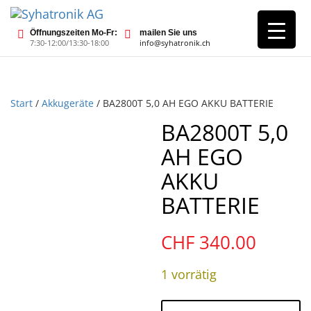
Öffnungszeiten Mo-Fr:
mailen Sie uns
7:30-12:00/13:30-18:00
info@syhatronik.ch
Start
/
Akkugeräte
/ BA2800T 5,0 AH EGO AKKU BATTERIE
BA2800T 5,0
AH EGO
AKKU
BATTERIE
CHF
340.00
1 vorrätig
BA2800T