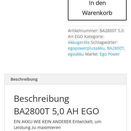
In den
5,0
AH
Warenkorb
EGO
AKKU
BATTERIE
Artikelnummer:
BA2800T 5,0
Menge
AH EGO
Kategorie:
Akkugeräte
Schlagwörter:
egopowerplusakku
,
BA2800T
,
egoakku
Marke:
Ego Power
Beschreibung
Beschreibung
BA2800T 5,0 AH EGO
EIN AKKU WIE KEIN ANDERER Entwickelt, um
Leistung zu maximieren