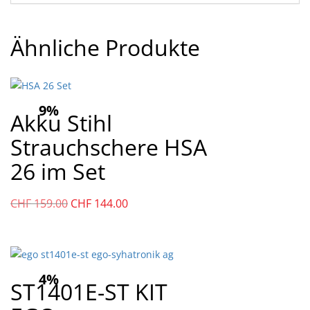
Ähnliche Produkte
9%
Akku Stihl
Strauchschere HSA
26 im Set
Ursprünglicher
Aktueller
CHF
159.00
CHF
144.00
Preis
Preis
war:
ist:
CHF
CHF
159.00
144.00.
4%
ST1401E-ST KIT