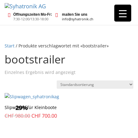
Öffnungszeiten Mo-Fr:
mailen Sie uns
7:30-12:00/13:30-18:00
info@syhatronik.ch
Start
/ Produkte verschlagwortet mit «bootstrailer»
bootstrailer
Einzelnes Ergebnis wird angezeigt
29%
Slipwagen für Kleinboote
Ursprünglicher
Aktueller
CHF
980.00
CHF
700.00
Preis
Preis
war:
ist:
CHF
CHF