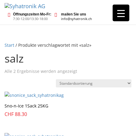
Öffnungszeiten Mo-Fr:
mailen Sie uns
7:30-12:00/13:30-18:00
info@syhatronik.ch
Start
/ Produkte verschlagwortet mit «salz»
salz
Alle 2 Ergebnisse werden angezeigt
Sno-n-Ice 1Sack 25KG
CHF
88.30