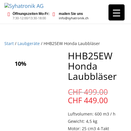
Öffnungszeiten Mo-Fr:
mailen Sie uns
7:30-12:00/13:30-18:00
info@syhatronik.ch
Start
/
Laubgeräte
/ HHB25EW Honda Laubbläser
HHB25EW
10%
Honda
Laubbläser
Urspr
CHF
499.00
Preis
Aktuel
CHF
449.00
war:
Preis
CHF
ist:
Luftvolumen: 600 m3 / h
499.0
CHF
Gewicht: 4,5 kg
449.00
Motor: 25 cm3 4-Takt