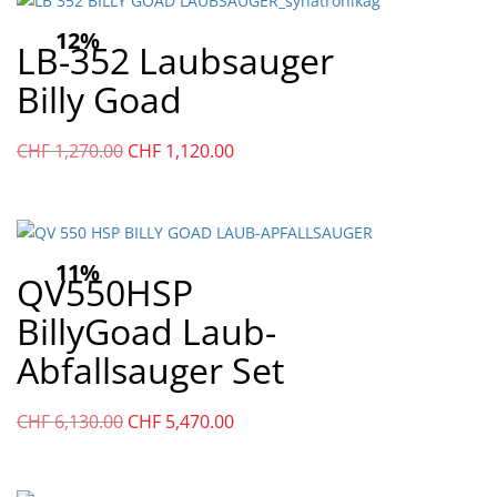
12%
LB-352 Laubsauger
Billy Goad
Ursprünglicher
Aktueller
CHF
1,270.00
CHF
1,120.00
Preis
Preis
war:
ist:
CHF
CHF
1,270.00
1,120.00.
11%
QV550HSP
BillyGoad Laub-
Abfallsauger Set
Ursprünglicher
Aktueller
CHF
6,130.00
CHF
5,470.00
Preis
Preis
war:
ist:
CHF
CHF