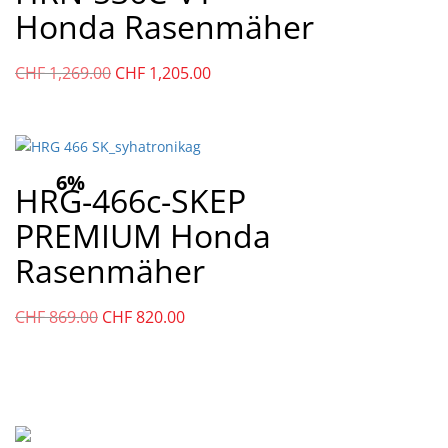
Honda Rasenmäher
Ursprünglicher
Aktueller
CHF
1,269.00
CHF
1,205.00
Preis
Preis
war:
ist:
CHF
CHF
1,269.00
1,205.00.
6%
HRG-466c-SKEP
PREMIUM Honda
Rasenmäher
Ursprünglicher
Aktueller
CHF
869.00
CHF
820.00
Preis
Preis
war:
ist:
CHF
CHF
869.00
820.00.