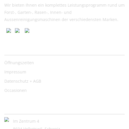
Wir bieten Ihnen ein komplettes Leistungsprogramm rund um
Forst-, Garten-, Rasen-, Innen- und
Aussenreinigungsmaschinen der verschiedensten Marken.
Nützliche Links
Öffnungszeiten
Impressum
Datenschutz + AGB
Occasionen
Kontakt:
Im Zentrum 4
8604 Volketswil, Schweiz