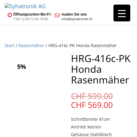
Öffnungszeiten Mo-Fr:
mailen Sie uns
7:30-12:00/13:30-18:00
info@syhatronik.ch
Start
/
Rasenmäher
/ HRG-416c-PK Honda Rasenmäher
HRG-416c-PK
5%
Honda
Rasenmäher
Urspr
CHF
599.00
Preis
Aktuel
CHF
569.00
war:
Preis
CHF
ist:
Schnittbreite 41cm
599.0
CHF
Antrieb keinen
569.00
Gehäuse Stahlblech