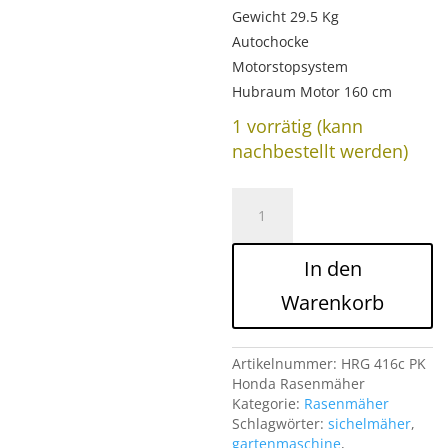
Gewicht 29.5 Kg
Autochocke
Motorstopsystem
Hubraum Motor 160 cm
1 vorrätig (kann
nachbestellt werden)
HRG-
416c-
PK
Honda
In den
Rasenmäher
Menge
Warenkorb
Artikelnummer:
HRG 416c PK
Honda Rasenmäher
Kategorie:
Rasenmäher
Schlagwörter:
sichelmäher
,
gartenmaschine
,