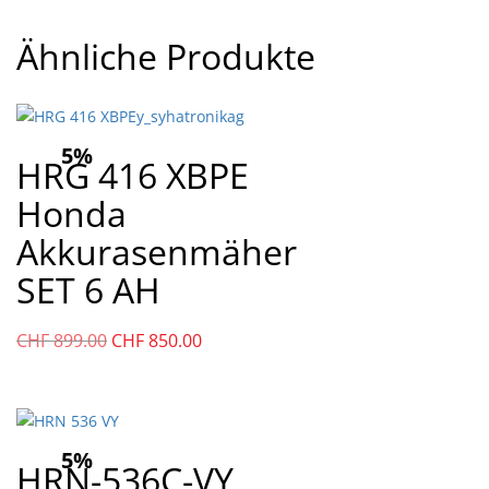
Ähnliche Produkte
5%
HRG 416 XBPE
Honda
Akkurasenmäher
SET 6 AH
Ursprünglicher
Aktueller
CHF
899.00
CHF
850.00
Preis
Preis
war:
ist:
CHF
CHF
899.00
850.00.
5%
HRN-536C-VY