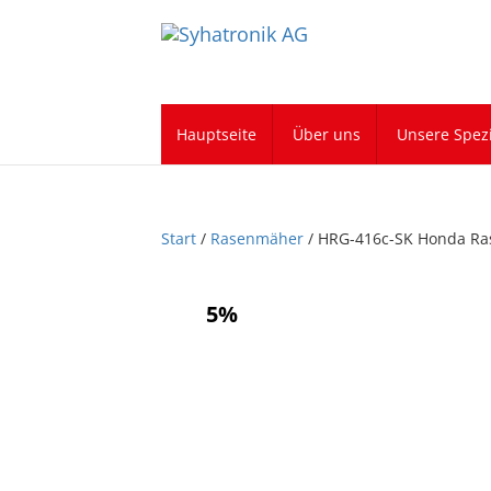
Hauptseite
Über uns
Unsere Spezi
Start
/
Rasenmäher
/ HRG-416c-SK Honda R
5%