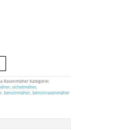
da Rasenmäher
Kategorie:
mäher
,
sichelmäher
,
r
,
benzinmäher
,
benzinrasenmäher