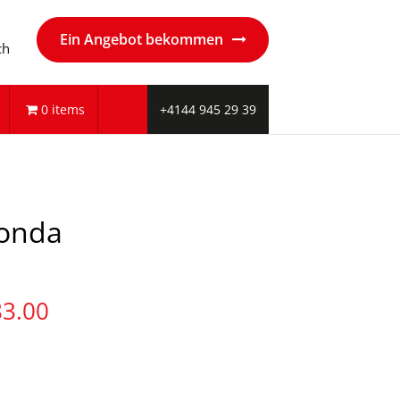
Ein Angebot bekommen
ch
0 items
+4144 945 29 39
onda
nglicher
Aktueller
83.00
Preis
ist:
CHF
683.00.