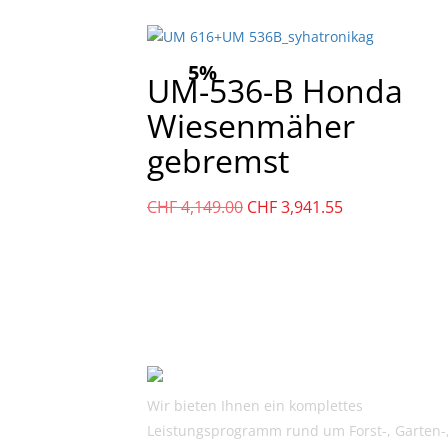
5%
UM-536-B Honda
Wiesenmäher
gebremst
Ursprünglicher
Aktueller
CHF
4,149.00
CHF
3,941.55
Preis
Preis
war:
ist:
CHF
CHF
4,149.00
3,941.55.
Wir bieten Ihnen ein komplettes
Leistungsprogramm rund um Forst-, Garten-