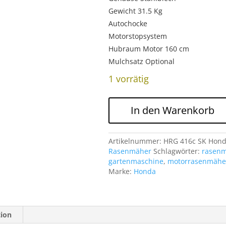
Gewicht 31.5 Kg
Autochocke
Motorstopsystem
Hubraum Motor 160 cm
Mulchsatz Optional
1 vorrätig
HRG-
In den Warenkorb
416c-
SK
Honda
Artikelnummer:
HRG 416c SK Hon
Rasenmäher
Rasenmäher
Schlagwörter:
rasen
Menge
gartenmaschine
,
motorrasenmähe
Marke:
Honda
tion