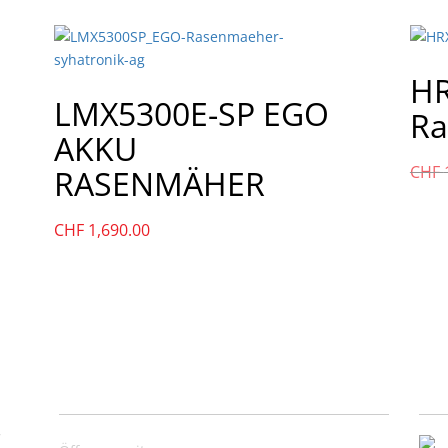
HR
LMX5300E-SP EGO
Ra
AKKU
CHF
RASENMÄHER
CHF
1,690.00
Nützliche Links
Ko
,