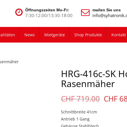
Öffnungszeiten Mo-Fr:
mailen Sie uns
7:30-12:00/13:30-18:00
info@syhatronik.
alitäten
News
Mietgeräte
Shop Produkte
Kontakt
asenmäher
HRG-416c-SK H
Rasenmäher
Ursprü
CHF
719.00
CHF
6
Preis
war:
Schnittbreite 41cm
CHF
Antrieb 1 Gang
719.00
Gehäuse Stahlblech