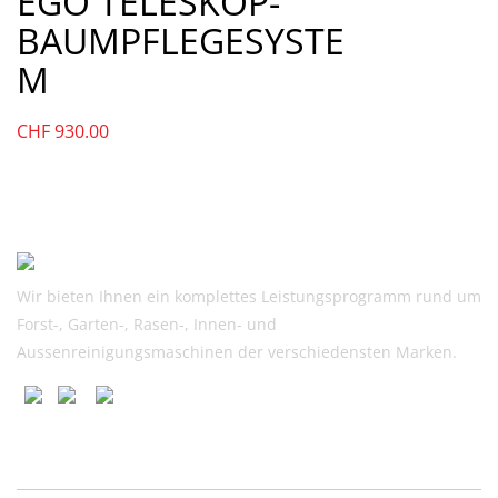
EGO TELESKOP-
BAUMPFLEGESYSTE
M
CHF
930.00
Wir bieten Ihnen ein komplettes Leistungsprogramm rund um
Forst-, Garten-, Rasen-, Innen- und
Aussenreinigungsmaschinen der verschiedensten Marken.
Nützliche Links