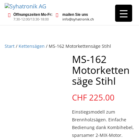
Öffnungszeiten Mo-Fr:
mailen Sie uns
7:30-12:00/13:30-18:00
info@syhatronik.ch
Start
/
Kettensägen
/ MS-162 Motorkettensäge Stihl
MS-162
Motorketten
säge Stihl
CHF
225.00
Einstiegsmodell zum
Brennholzsägen. Einfache
Bedienung dank Kombihebel,
sparsamer 2-MIX-Motor.