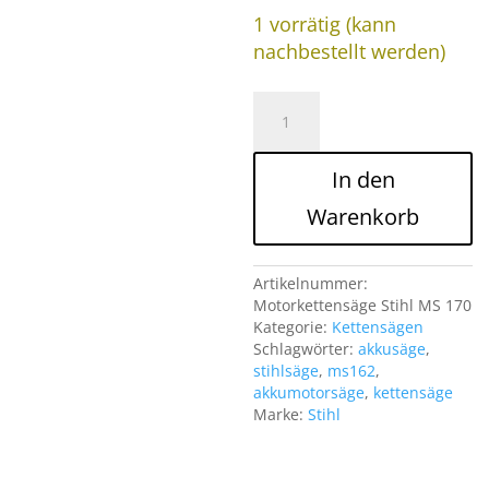
1 vorrätig (kann
nachbestellt werden)
MS-
162
Motorkettensäge
Stihl
In den
Menge
Warenkorb
Artikelnummer:
Motorkettensäge Stihl MS 170
Kategorie:
Kettensägen
Schlagwörter:
akkusäge
,
stihlsäge
,
ms162
,
akkumotorsäge
,
kettensäge
Marke:
Stihl