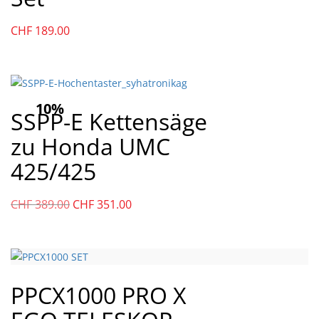
CHF
189.00
10%
SSPP-E Kettensäge
zu Honda UMC
425/425
Ursprünglicher
Aktueller
CHF
389.00
CHF
351.00
Preis
Preis
war:
ist:
CHF
CHF
389.00
351.00.
PPCX1000 PRO X