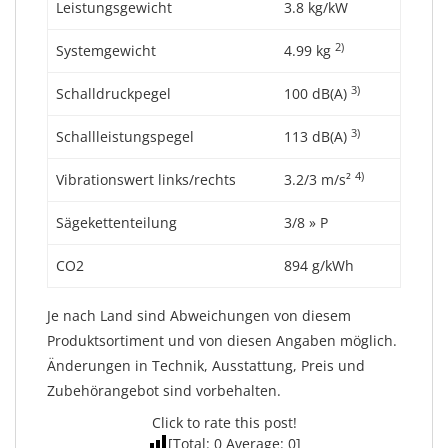
Leistungsgewicht
3.8 kg/kW
2)
Systemgewicht
4.99 kg
3)
Schalldruckpegel
100 dB(A)
3)
Schallleistungspegel
113 dB(A)
4)
Vibrationswert links/rechts
3.2/3 m/s²
Sägekettenteilung
3/8 » P
CO2
894 g/kWh
Je nach Land sind Abweichungen von diesem
Produktsortiment und von diesen Angaben möglich.
Änderungen in Technik, Ausstattung, Preis und
Zubehörangebot sind vorbehalten.
Click to rate this post!
[Total:
0
Average:
0
]