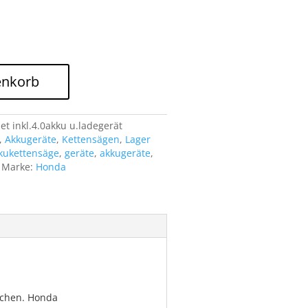
460.00.
enkorb
 inkl.4.0akku u.ladegerät
,
Akkugeräte
,
Kettensägen
,
Lager
kukettensäge
,
geräte
,
akkugeräte
,
Marke:
Honda
ichen. Honda