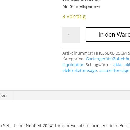
499.00
Mit Schnellspanner
3 vorrätig
HHC36BXB
In den War
35CM
Akku
Kettensäge
Honda
Artikelnummer:
HHC36BXB 35CM Set
Set
Kategorien:
Gartengeräte/Zubehör
Menge
Liquidation
Schlagwörter:
akku
,
ak
elektrokettensäge
,
accukettensäge
tion
et ist eine Neuheit 2024″ für den Einsatz in lärmsensiblen Bere