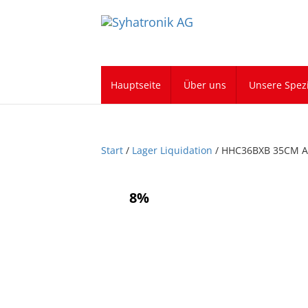
Hauptseite
Über uns
Unsere Spezi
Start
/
Lager Liquidation
/ HHC36BXB 35CM Ak
8%