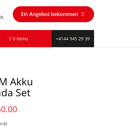
Ein Angebot bekommen
ch
0 items
+4144 945 29 39
M Akku
da Set
nglicher
Aktueller
60.00
Preis
ist:
erät
CHF