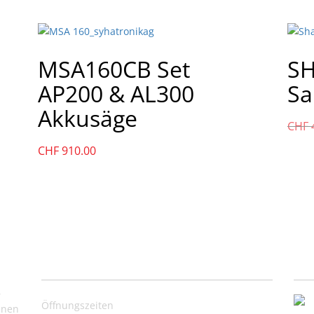
MSA160CB Set
SH
AP200 & AL300
Sa
Akkusäge
CHF
CHF
910.00
Nützliche Links
Ko
,
Öffnungszeiten
inen