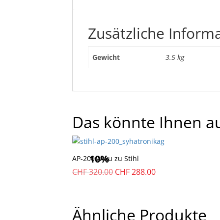
Zusätzliche Inform
Gewicht
3.5 kg
Das könnte Ihnen au
10%
AP-200 Akku zu Stihl
Ursprünglicher
Aktueller
CHF
320.00
CHF
288.00
Preis
Preis
war:
ist:
CHF
CHF
Ähnliche Produkte
320.00
288.00.