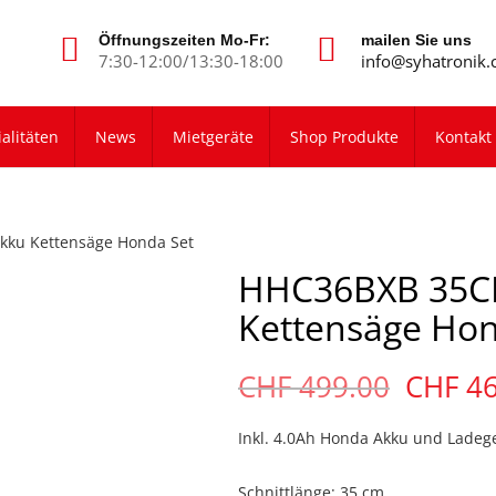
Öffnungszeiten Mo-Fr:
mailen Sie uns
7:30-12:00/13:30-18:00
info@syhatronik.
alitäten
News
Mietgeräte
Shop Produkte
Kontakt
ku Kettensäge Honda Set
HHC36BXB 35C
Kettensäge Hon
Ursprü
CHF
499.00
CHF
4
Preis
war:
Inkl. 4.0Ah Honda Akku und Ladeg
CHF
Schnittlänge: 35 cm