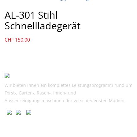
119.00
111.00.
AL-301 Stihl
Schnellladegerät
CHF
150.00
Wir bieten Ihnen ein komplettes Leistungsprogramm rund um
Forst-, Garten-, Rasen-, Innen- und
Aussenreinigungsmaschinen der verschiedensten Marken.
Nützliche Links