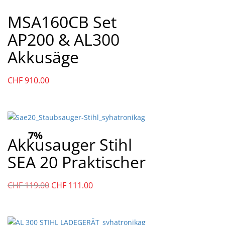
MSA160CB Set
AP200 & AL300
Akkusäge
CHF
910.00
7%
Akkusauger Stihl
SEA 20 Praktischer
Ursprünglicher
Aktueller
CHF
119.00
CHF
111.00
Preis
Preis
war:
ist:
CHF
CHF