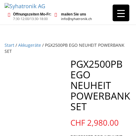
Öffnungszeiten Mo-Fr:
mailen Sie uns
7:30-12:00/13:30-18:00
info@syhatronik.ch
Start
/
Akkugeräte
/ PGX2500PB EGO NEUHEIT POWERBANK
SET
PGX2500PB
EGO
NEUHEIT
POWERBANK
SET
CHF
2,980.00