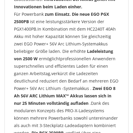
Innovationen beim Laden einher.
Für
Powerbank
zum Einsatz. Die neue EGO PGX
2500PB
ist eine leistungsstärkere Version der
PGX1400PB.In Kombination mit dem HC2240T 40Ah
Akku mit hoher Kapazität können Sie gleichzeitig
zwei EGO Power+ 56V Arc Lithium-Systemakkus
beliebiger Größe laden. Die erhöhte
Ladeleistung
von 2500 W
ermöglichtprofessionellen Anwendern
superschnelles und effizientes Laden für einen
ganzen Arbeitstag,verkürzt die Ladezeiten
deutlichund reduziert den Bedarf an
mehreren EGO
Power+ 56V Arc Lithium -Systemakkus .
Zwei EGO 8
Ah 56V ARC Lithium MAX™ Akkus lassen sich in
nur 25 Minuten vollständig aufladen
.
Dank des
modularen Konzepts des PRO-X-Ladesystems
können mehrere Powerbanks sowohl untereinander
als auch mit 3-Steckplatz-Ladeadaptern kombiniert
werden.
Die PGX 2500PB
verfügt über eine