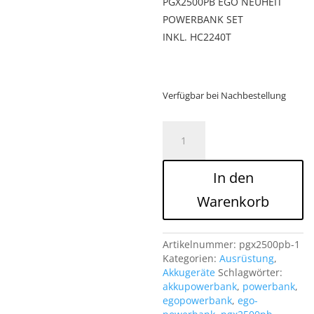
PGX2500PB EGO NEUHEIT
POWERBANK SET
INKL. HC2240T
Verfügbar bei Nachbestellung
PGX2500PB
EGO
NEUHEIT
POWERBANK
In den
SET
Menge
Warenkorb
Artikelnummer:
pgx2500pb-1
Kategorien:
Ausrüstung
,
Akkugeräte
Schlagwörter:
akkupowerbank
,
powerbank
,
egopowerbank
,
ego-