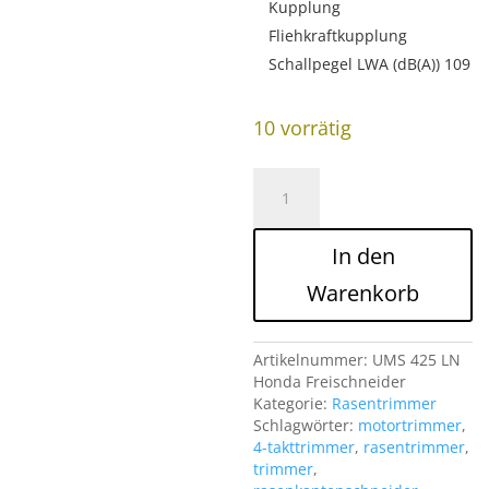
Kupplung
Fliehkraftkupplung
Schallpegel LWA (dB(A)) 109
10 vorrätig
UMS425LN
Honda
Freischneider
Menge
In den
Warenkorb
Artikelnummer:
UMS 425 LN
Honda Freischneider
Kategorie:
Rasentrimmer
Schlagwörter:
motortrimmer
,
4-takttrimmer
,
rasentrimmer
,
trimmer
,