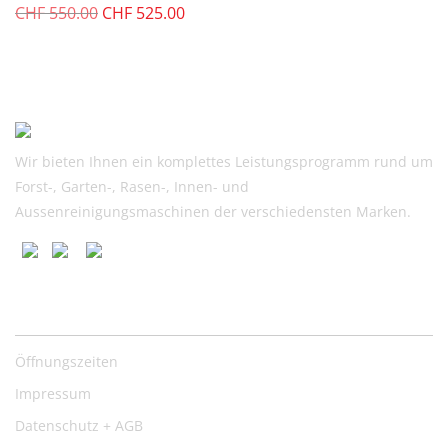
Ursprünglicher
Aktueller
CHF
550.00
CHF
525.00
Preis
Preis
war:
ist:
CHF
CHF
550.00
525.00.
Wir bieten Ihnen ein komplettes Leistungsprogramm rund um
Forst-, Garten-, Rasen-, Innen- und
Aussenreinigungsmaschinen der verschiedensten Marken.
Nützliche Links
Öffnungszeiten
Impressum
Datenschutz + AGB